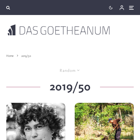
Home
2019/50
Random
2019/50