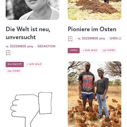
Die Welt ist neu,
Pioniere im Osten
unversucht
·
12. DEZEMBER 2019
·
SHEN LI
12. DEZEMBER 2019
·
REDAKTION
CHINA
1 MIN READ
126 VIEWS
·
NACHRICHT
1 MIN READ
184 VIEWS