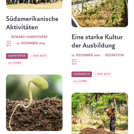
Südamerikanische
Aktivitäten
Eine starke Kultur
·
EDWARD VANDEVIVERE
·
12. DEZEMBER 2019
der Ausbildung
12. DEZEMBER 2019
·
REDAKTION
ARGENTINIEN
1 MIN READ
·
132 VIEWS
FRANKREICH
1 MIN READ
223 VIEWS