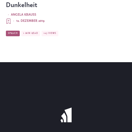
Dunkelheit
·
ANGELA KRAUSS
·
12. DEZEMBER 2019
SPRUCH
1 MIN READ
107 VIEWS