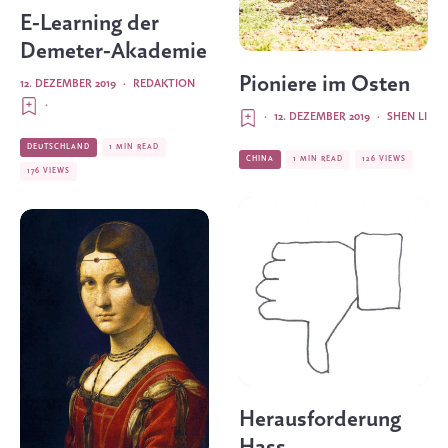
E-Learning der
Demeter-Akademie
Pioniere im Osten
12. DEZEMBER 2019
·
REDAKTION
·
·
12. DEZEMBER 2019
·
SHEN LI
DEUTSCHLAND
1 MIN READ
CHINA
1 MIN READ
126 VIEWS
176 VIEWS
Herausforderung
Hass