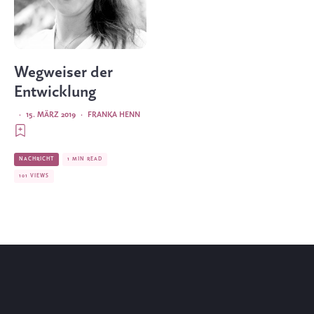
Wegweiser der
Entwicklung
·
15. MÄRZ 2019
·
FRANKA HENN
NACHRICHT
1 MIN READ
101 VIEWS