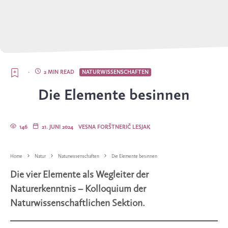
·
2 MIN READ
NATURWISSENSCHAFTEN
Die Elemente besinnen
146
21. JUNI 2024
VESNA FORŠTNERIČ LESJAK
Home
Natur
Naturwissenschaften
Die Elemente besinnen
Die vier Elemente als Wegleiter der
Naturerkenntnis – Kolloquium der
Naturwissenschaftlichen Sektion.