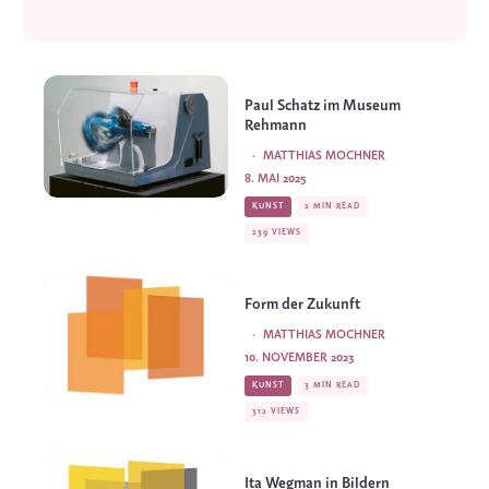
Paul Schatz im Museum
Rehmann
·
MATTHIAS MOCHNER
8. MAI 2025
KUNST
2 MIN READ
239 VIEWS
Form der Zukunft
·
MATTHIAS MOCHNER
10. NOVEMBER 2023
KUNST
3 MIN READ
312 VIEWS
Ita Wegman in Bildern