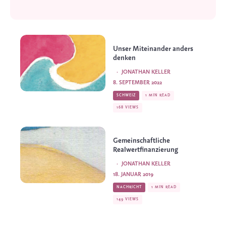
Unser Miteinander anders
denken
·
JONATHAN KELLER
8. SEPTEMBER 2022
SCHWEIZ
1 MIN READ
168 VIEWS
Gemeinschaftliche
Realwertfinanzierung
·
JONATHAN KELLER
18. JANUAR 2019
NACHRICHT
1 MIN READ
149 VIEWS