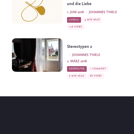
und die Liebe
1. JUNI 2018
·
JOHANNES THIELE
2018/22
4 MIN READ
128 VIEWS
Stereotypen 2
·
JOHANNES THIELE
2. MÄRZ 2018
GEOPOLITIK
1 COMMENT
6 MIN READ
88 VIEWS