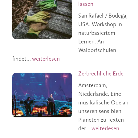
lassen
San Rafael / Bodega,
USA. Workshop in
naturbasiertem
Lernen. An
Waldorfschulen
Kinder wachsen lassen
findet…
weiterlesen
Zerbrechliche Erde
Amsterdam,
Niederlande. Eine
musikalische Ode an
unseren sensiblen
Planeten zu Texten
Zerbrechliche Erde
der…
weiterlesen