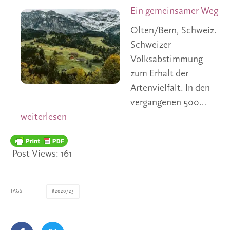
Ein gemeinsamer Weg
Olten/Bern, Schweiz.
Schweizer
Volksabstimmung
zum Erhalt der
Artenvielfalt. In den
Ein 
vergangenen 500…
weiterlesen
Post Views:
161
TAGS
2020/23