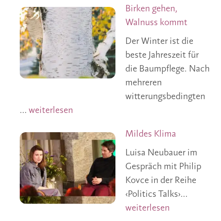
Birken gehen,
Walnuss kommt
Der Winter ist die
beste Jahreszeit für
die Baumpflege. Nach
mehreren
witterungsbedingten
Birken gehen, Walnuss kommt
…
weiterlesen
Mildes Klima
Luisa Neubauer im
Gespräch mit Philip
Kovce in der Reihe
Mildes 
‹Politics Talks›…
weiterlesen