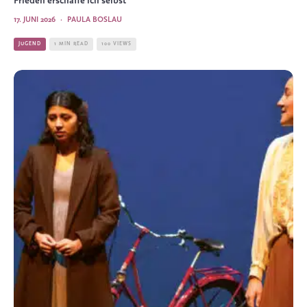
Frieden erschaffe ich selbst
17. JUNI 2026
·
PAULA BOSLAU
JUGEND
1 MIN READ
100 VIEWS