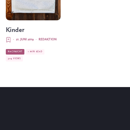
Kinder
·
21. JUNI 2019
·
REDAKTION
NACHRICHT
1 MIN READ
304 VIEWS