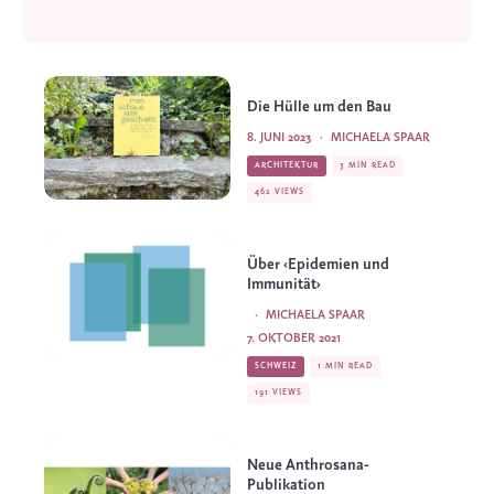
Die Hülle um den Bau
8. JUNI 2023
·
MICHAELA SPAAR
ARCHITEKTUR
3 MIN READ
462 VIEWS
Über ‹Epidemien und
Immunität›
·
MICHAELA SPAAR
7. OKTOBER 2021
SCHWEIZ
1 MIN READ
191 VIEWS
Neue Anthrosana-
Publikation