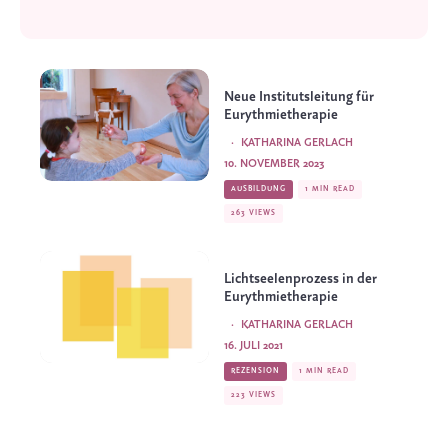
Neue Institutsleitung für
Eurythmietherapie
·
KATHARINA GERLACH
10. NOVEMBER 2023
AUSBILDUNG
1 MIN READ
263 VIEWS
Lichtseelenprozess in der
Eurythmietherapie
·
KATHARINA GERLACH
16. JULI 2021
REZENSION
1 MIN READ
223 VIEWS