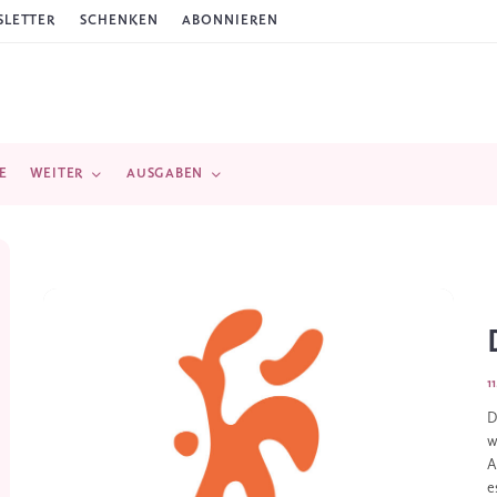
LETTER
SCHENKEN
ABONNIEREN
E
WEITER
AUSGABEN
1
D
w
A
e