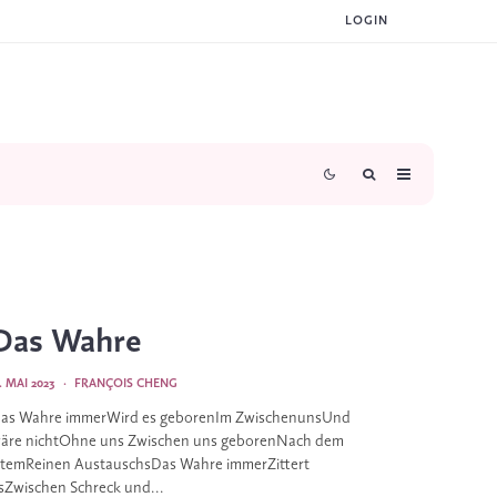
LOGIN
Das Wahre
1. MAI 2023
·
FRANÇOIS CHENG
as Wahre immerWird es geborenIm ZwischenunsUnd
äre nichtOhne uns Zwischen uns geborenNach dem
temReinen AustauschsDas Wahre immerZittert
sZwischen Schreck und...