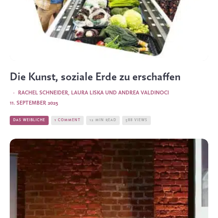
Die Kunst, soziale Erde zu erschaffen
·
RACHEL SCHNEIDER
,
LAURA LISKA
UND
ANDREA VALDINOCI
11. SEPTEMBER 2025
DAS WEIBLICHE
1 COMMENT
12 MIN READ
588 VIEWS