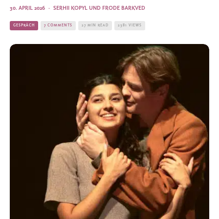
30. APRIL 2026
·
SERHII KOPYL
UND
FRODE BARKVED
GESPRÄCH
7 COMMENTS
27 MIN READ
2381 VIEWS