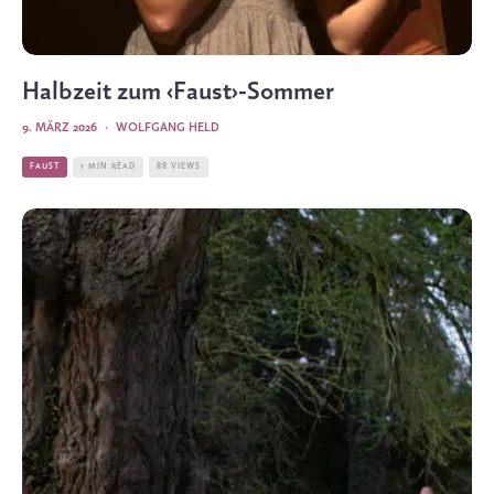
Halbzeit zum ‹Faust›-Sommer
9. MÄRZ 2026
·
WOLFGANG HELD
FAUST
1 MIN READ
88 VIEWS