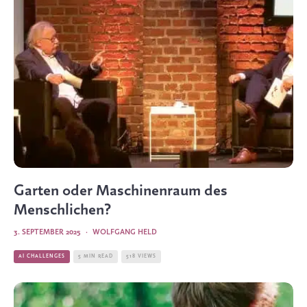
Garten oder Maschinen­raum des
Menschlichen?
3. SEPTEMBER 2025
·
WOLFGANG HELD
AI CHALLENGES
5 MIN READ
518 VIEWS