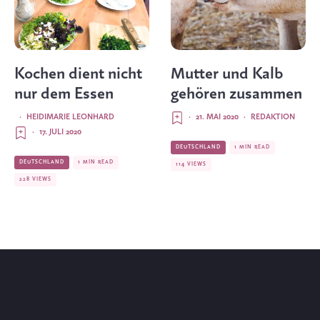
Kochen dient nicht
Mutter und Kalb
nur dem Essen
gehören zusammen
·
HEIDIMARIE LEONHARD
·
21. MAI 2020
·
REDAKTION
·
17. JULI 2020
DEUTSCHLAND
1 MIN READ
DEUTSCHLAND
1 MIN READ
114 VIEWS
228 VIEWS