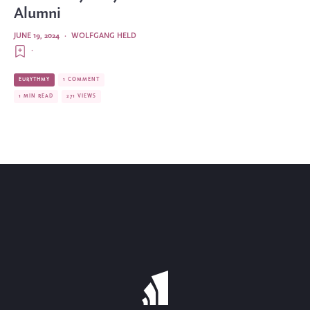
Alumni
JUNE 19, 2024
·
WOLFGANG HELD
·
EURYTHMY
1 COMMENT
1 MIN READ
271 VIEWS