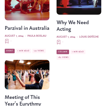
Why We Need
Parzival in Australia
Acting
AUGUST 1, 2024
·
PAULA BOSLAU
AUGUST 1, 2024
·
LOUIS DEFÈCHE
·
·
EVENT
1 MIN READ
170 VIEWS
COLUMN
1 MIN READ
182 VIEWS
Meeting of This
Year’s Eurythmy