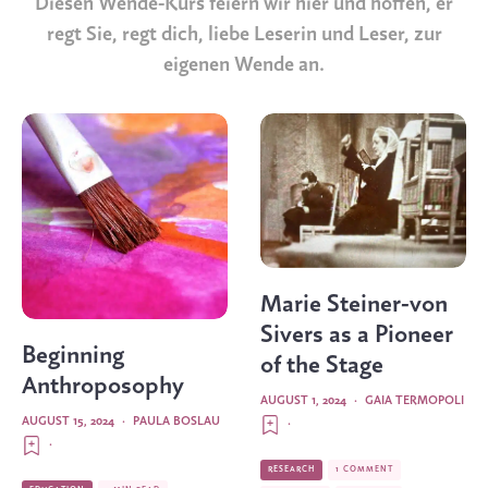
Diesen Wende-Kurs feiern wir hier und hoffen, er
regt Sie, regt dich, liebe Leserin und Leser, zur
eigenen Wende an.
Marie Steiner-von
Sivers as a Pioneer
Beginning
of the Stage
Anthroposophy
AUGUST 1, 2024
·
GAIA TERMOPOLI
AUGUST 15, 2024
·
PAULA BOSLAU
·
·
RESEARCH
1 COMMENT