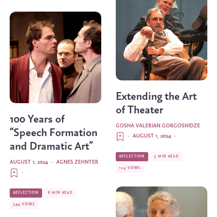
Extending the Art
of Theater
100 Years of
GOSHA VALERIAN GORGOSHIDZE
“Speech Formation
·
AUGUST 1, 2024
·
and Dramatic Art”
REFLECTION
3 MIN READ
AUGUST 1, 2024
·
AGNES ZEHNTER
129 VIEWS
·
REFLECTION
8 MIN READ
344 VIEWS