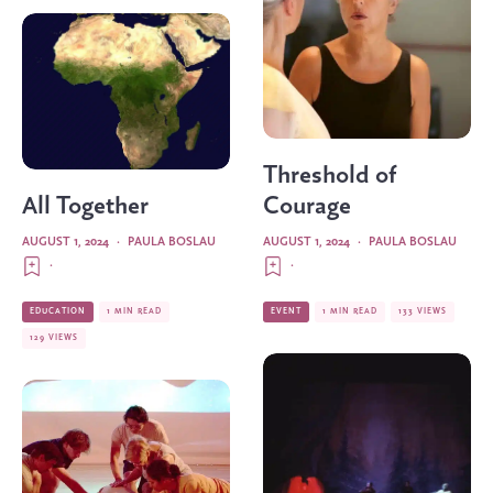
Threshold of
All Together
Courage
AUGUST 1, 2024
·
PAULA BOSLAU
AUGUST 1, 2024
·
PAULA BOSLAU
·
·
EDUCATION
1 MIN READ
EVENT
1 MIN READ
133 VIEWS
129 VIEWS