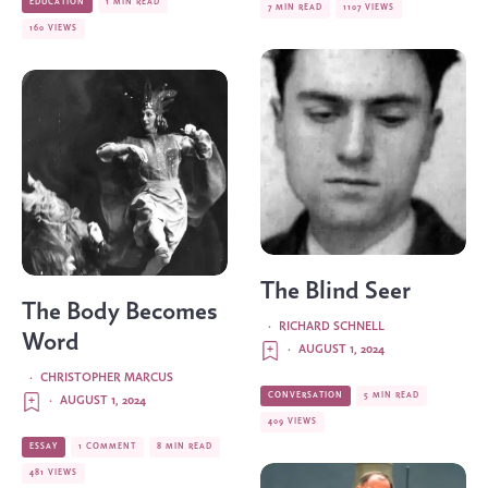
EDUCATION
1 MIN READ
7 MIN READ
1107 VIEWS
160 VIEWS
The Blind Seer
The Body Becomes
·
RICHARD SCHNELL
Word
·
AUGUST 1, 2024
·
CHRISTOPHER MARCUS
CONVERSATION
5 MIN READ
·
AUGUST 1, 2024
409 VIEWS
ESSAY
1 COMMENT
8 MIN READ
481 VIEWS