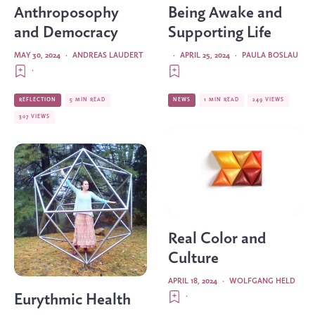
Anthroposophy
Being Awake and
and Democracy
Supporting Life
MAY 30, 2024
·
ANDREAS LAUDERT
·
APRIL 25, 2024
·
PAULA BOSLAU
·
REFLECTION
5 MIN READ
NEWS
1 MIN READ
249 VIEWS
307 VIEWS
Real Color and
Culture
APRIL 18, 2024
·
WOLFGANG HELD
·
Eurythmic Health