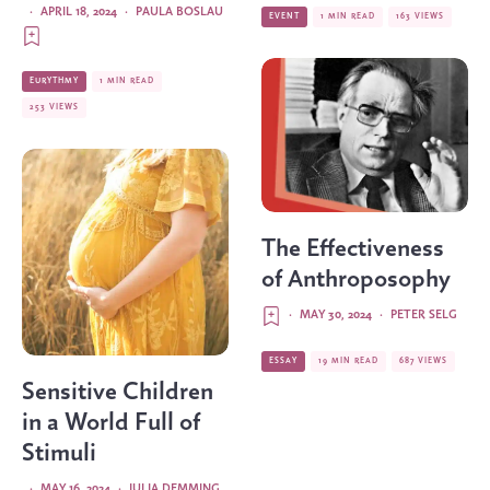
·
APRIL 18, 2024
·
PAULA BOSLAU
EVENT
1 MIN READ
163 VIEWS
EURYTHMY
1 MIN READ
253 VIEWS
The Effectiveness
of Anthroposophy
·
MAY 30, 2024
·
PETER SELG
ESSAY
19 MIN READ
687 VIEWS
Sensitive Children
in a World Full of
Stimuli
·
MAY 16, 2024
·
JULIA DEMMING