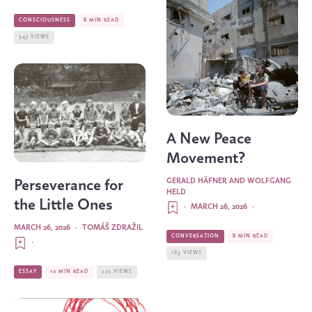
CONSCIOUSNESS
8 MIN READ
347 VIEWS
A New Peace
Movement?
GERALD HÄFNER AND WOLFGANG
Perseverance for
HELD
the Little Ones
·
MARCH 26, 2026
·
MARCH 26, 2026
·
TOMÁŠ ZDRAŽIL
CONVERSATION
8 MIN READ
·
183 VIEWS
ESSAY
10 MIN READ
270 VIEWS