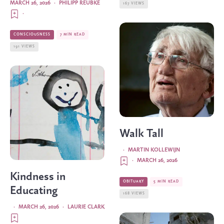
MARCH 26, 2026
·
PHILIPP REUBKE
167 VIEWS
·
CONSCIOUSNESS
7 MIN READ
191 VIEWS
Walk Tall
·
MARTIN KOLLEWIJN
·
MARCH 26, 2026
Kindness in
OBITUARY
5 MIN READ
Educating
168 VIEWS
·
MARCH 26, 2026
·
LAURIE CLARK