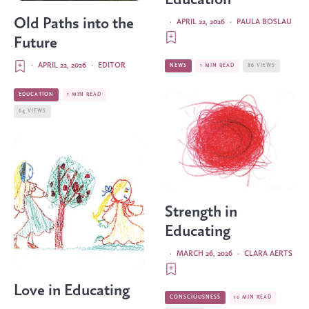
Old Paths into the
·
APRIL 22, 2026
·
PAULA BOSLAU
Future
·
APRIL 22, 2026
·
EDITOR
NEWS
1 MIN READ
86 VIEWS
EDUCATION
1 MIN READ
64 VIEWS
Strength in
Educating
·
MARCH 26, 2026
·
CLARA AERTS
Love in Educating
CONSCIOUSNESS
10 MIN READ