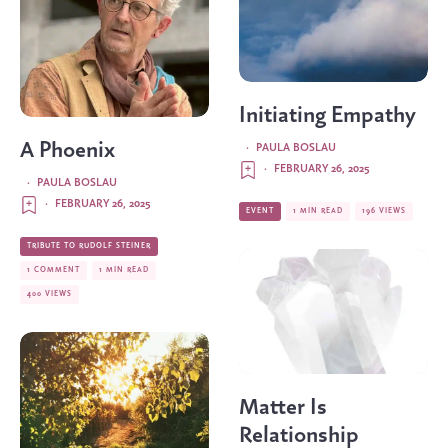
Initiating Empathy
A Phoenix
·
PAULA BOSLAU
·
FEBRUARY 26, 2025
·
PAULA BOSLAU
·
FEBRUARY 26, 2025
EVENT
1 MIN READ
196 VIEWS
TRIBUTE TO RUDOLF STEINER
1 COMMENT
1 MIN READ
400 VIEWS
Matter Is
Relationship