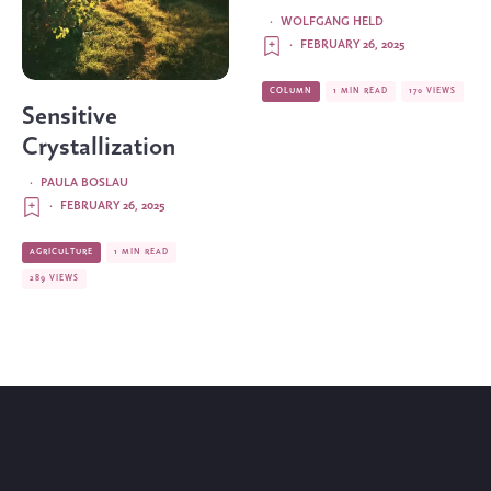
·
WOLFGANG HELD
·
FEBRUARY 26, 2025
COLUMN
1 MIN READ
170 VIEWS
Sensitive
Crystallization
·
PAULA BOSLAU
·
FEBRUARY 26, 2025
AGRICULTURE
1 MIN READ
289 VIEWS