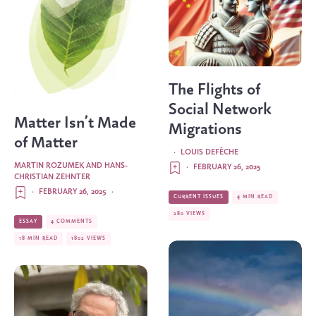
The Flights of
Social Network
Matter Isn’t Made
Migrations
of Matter
·
LOUIS DEFÈCHE
MARTIN ROZUMEK AND HANS-
·
FEBRUARY 26, 2025
CHRISTIAN ZEHNTER
·
FEBRUARY 26, 2025
·
CURRENT ISSUES
4 MIN READ
280 VIEWS
ESSAY
4 COMMENTS
18 MIN READ
1802 VIEWS