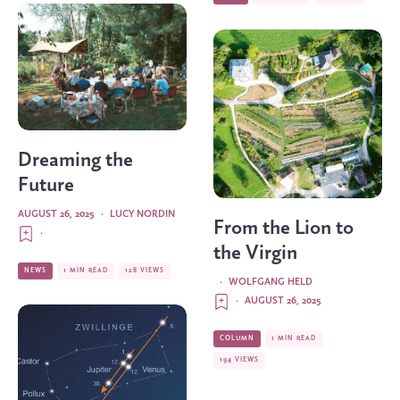
Dreaming the
Future
AUGUST 26, 2025
·
LUCY NORDIN
From the Lion to
·
the Virgin
NEWS
1 MIN READ
128 VIEWS
·
WOLFGANG HELD
·
AUGUST 26, 2025
COLUMN
1 MIN READ
194 VIEWS