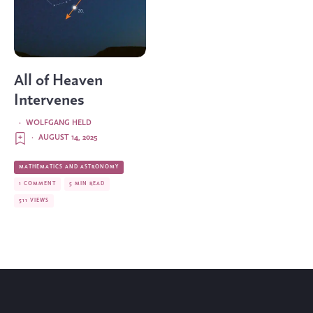
All of Heaven
Intervenes
·
WOLFGANG HELD
·
AUGUST 14, 2025
MATHEMATICS AND ASTRONOMY
1 COMMENT
5 MIN READ
511 VIEWS