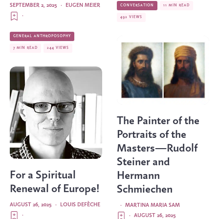
SEPTEMBER 2, 2025
·
EUGEN MEIER
CONVERSATION
11 MIN READ
·
492 VIEWS
GENERAL ANTHROPOSOPHY
7 MIN READ
244 VIEWS
The Painter of the
Portraits of the
Masters—Rudolf
Steiner and
For a Spiritual
Hermann
Renewal of Europe!
Schmiechen
AUGUST 26, 2025
·
LOUIS DEFÈCHE
·
MARTINA MARIA SAM
·
·
AUGUST 26, 2025