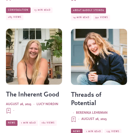
CONVERSATION
13 MIN READ
ABOUT RUDOLF STEINER
283 VIEWS
14 MIN READ
792 VIEWS
The Inherent Good
Threads of
Potential
AUGUST 26, 2025
·
LUCY NORDIN
·
·
BERENIKA LEHRMAN
·
AUGUST 26, 2025
NEWS
1 MIN READ
160 VIEWS
NEWS
1 MIN READ
175 VIEWS