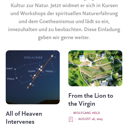
Kultur zur Natur. Jetzt widmet er sich in Kursen
und Workshops der spirituellen Naturerfahrung
und dem Goetheanismus und lädt so ein,
innezuhalten und zu beobachten. Diese Einladung
geben wir gerne weiter.
From the Lion to
the Virgin
All of Heaven
·
WOLFGANG HELD
·
AUGUST 26, 2025
Intervenes