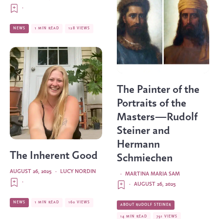
·
NEWS
1 MIN READ
128 VIEWS
The Painter of the
Portraits of the
Masters—Rudolf
Steiner and
Hermann
The Inherent Good
Schmiechen
AUGUST 26, 2025
·
LUCY NORDIN
·
MARTINA MARIA SAM
·
·
AUGUST 26, 2025
NEWS
1 MIN READ
160 VIEWS
ABOUT RUDOLF STEINER
14 MIN READ
791 VIEWS