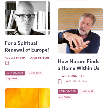
For a Spiritual
Renewal of Europe!
AUGUST 26, 2025
·
LOUIS DEFÈCHE
How Nature Finds
·
a Home Within Us
CONVERSATION
13 MIN READ
·
WOLFGANG HELD
283 VIEWS
·
AUGUST 26, 2025
CONVERSATION
11 MIN READ
492 VIEWS