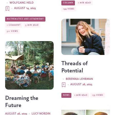
·
WOLFGANG HELD
COLUMN
1 MIN READ
·
AUGUST 14, 2025
194 VIEWS
MATHEMATICS AND ASTRONOMY
1 COMMENT
5 MIN READ
511 VIEWS
Threads of
Potential
·
BERENIKA LEHRMAN
·
AUGUST 26, 2025
NEWS
1 MIN READ
175 VIEWS
Dreaming the
Future
AUGUST 26, 2025
·
LUCY NORDIN