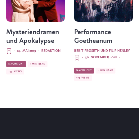
Mysteriendramen
Performance
und Apokalypse
Goetheanum
·
24. MAI 2019
·
REDAKTION
BERIT FRØSETH
UND
FILIP HENLEY
·
30. NOVEMBER 2018
·
NACHRICHT
1 MIN READ
NACHRICHT
1 MIN READ
143 VIEWS
174 VIEWS