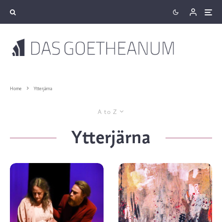
Home
Ytterjärna
A to Z
Ytterjärna