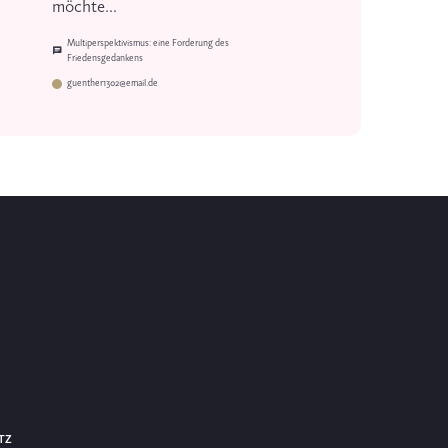
möchte...
Multiperspektivismus: eine Forderung des
Friedensgedankens
guenther1302@email.de
TZ