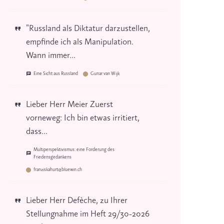
"Russland als Diktatur darzustellen,
empfinde ich als Manipulation.
Wann immer...
Eine Sicht aus Russland
Gunar van Wijk
Lieber Herr Meier Zuerst
vorneweg: Ich bin etwas irritiert,
dass...
Multiperspektivismus: eine Forderung des
Friedensgedankens
franziskahurt@bluewin.ch
Lieber Herr Defèche, zu Ihrer
Stellungnahme im Heft 29/30-2026