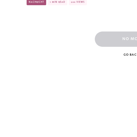
NACHRICHT
1 MIN READ
200 VIEWS
NO M
GO BAC