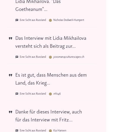
Lidia Mikhailova. "Das
Goetheanum"...
Eine Sicht aus Russland
Nicholas Dodwell-Humpert
Das Interview mit Lidia Mikhailova
versteht sich als Beitrag zur...
Eine Sicht aus Russland
jcooiman@culturescapes.ch
Es ist gut, dass Menschen aus dem
Land, das Krieg...
Eine Sicht aus Russland
info46
Danke für dieses Interview, auch
für das Interview mit Fritz...
Eine Sicht aus Russland
Kai Hansen