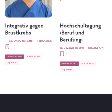
Integrativ gegen
Hochschultagung
Brustkrebs
‹Beruf und
Berufung›
·
26. OKTOBER 2018
·
REDAKTION
12. DEZEMBER 2018
·
REDAKTION
·
DEUTSCHLAND
1 MIN READ
105 VIEWS
DEUTSCHLAND
1 MIN READ
184 VIEWS