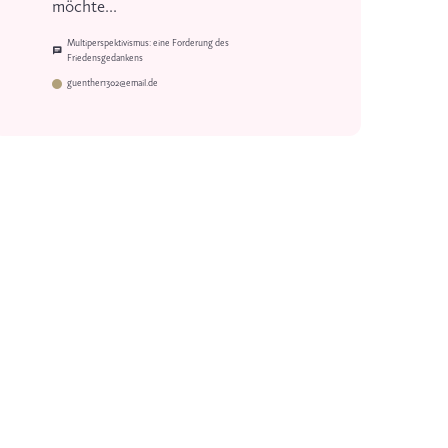
möchte...
Multiperspektivismus: eine Forderung des
Friedensgedankens
guenther1302@email.de