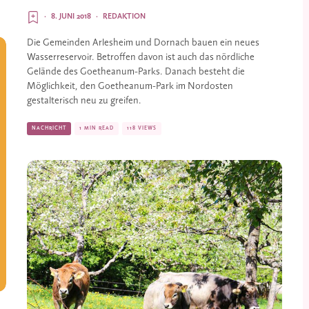
·
8. JUNI 2018
·
REDAKTION
Die Gemeinden Arlesheim und Dornach bauen ein neues 
Wasserreservoir. Betroffen davon ist auch das nördliche 
Gelände des Goetheanum-Parks. Danach besteht die 
Möglichkeit, den Goetheanum-Park im Nordosten 
gestalterisch neu zu greifen.
NACHRICHT
1 MIN READ
118 VIEWS