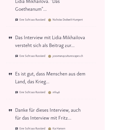
Lidia Mikhailova. "Das
Goetheanum"...
Eine Sicht aus Russland
Nicholas Dodwell-Humpert
Das Interview mit Lidia Mikhailova
versteht sich als Beitrag zur...
Eine Sicht aus Russland
jcooiman@culturescapes.ch
Es ist gut, dass Menschen aus dem
Land, das Krieg...
Eine Sicht aus Russland
info46
Danke für dieses Interview, auch
für das Interview mit Fritz...
Eine Sicht aus Russland
Kai Hansen