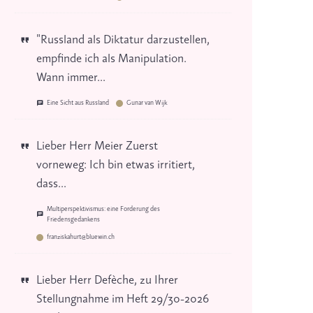
"Russland als Diktatur darzustellen,
empfinde ich als Manipulation.
Wann immer...
Eine Sicht aus Russland
Gunar van Wijk
Lieber Herr Meier Zuerst
vorneweg: Ich bin etwas irritiert,
dass...
Multiperspektivismus: eine Forderung des
Friedensgedankens
franziskahurt@bluewin.ch
Lieber Herr Defèche, zu Ihrer
Stellungnahme im Heft 29/30-2026