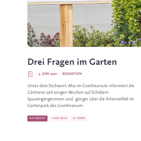
Drei Fragen im Garten
·
5. JUNI 2020
·
REDAKTION
Unter dem Stichwort ‹Mai im Goetheanum› informiert die
Gärtnerei seit einigen Wochen auf Schildern
Spaziergängerinnen und -gänger über die Artenvielfalt im
Gartenpark des Goetheanum.
NACHRICHT
1 MIN READ
61 VIEWS