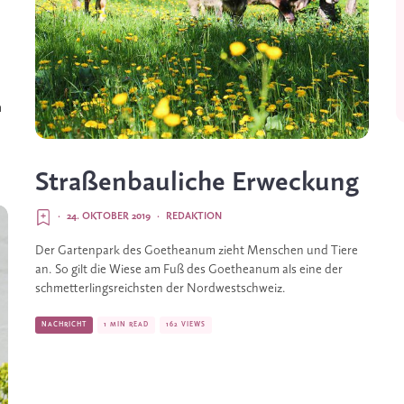
 
Straßenbauliche Erweckung
·
24. OKTOBER 2019
·
REDAKTION
Der Gartenpark des Goetheanum zieht Menschen und Tiere 
an. So gilt die Wiese am Fuß des Goetheanum als eine der 
schmetterlingsreichsten der Nordwestschweiz.
NACHRICHT
1 MIN READ
162 VIEWS