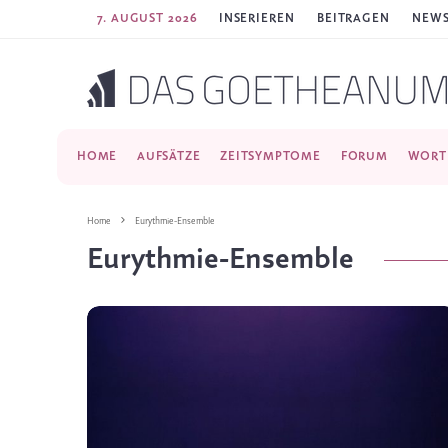
7. AUGUST 2026
INSERIEREN
BEITRAGEN
NEWS
HOME
AUFSÄTZE
ZEITSYMPTOME
FORUM
WORT
Home
Eurythmie-Ensemble
Eurythmie-Ensemble