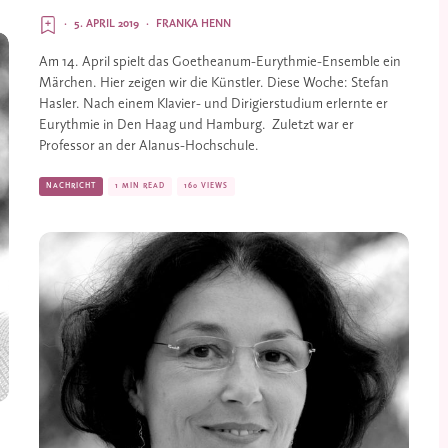
·
5. APRIL 2019
·
FRANKA HENN
Am 14. April spielt das Goetheanum-­Eurythmie-Ensemble ein 
Märchen. Hier zeigen wir die Künstler. Diese Woche: Stefan 
Hasler. Nach einem Klavier- und Dirigierstudium erlernte er 
Eurythmie in Den Haag und Hamburg.  Zuletzt war er 
Professor an der Alanus-Hochschule.
NACHRICHT
1 MIN READ
160 VIEWS