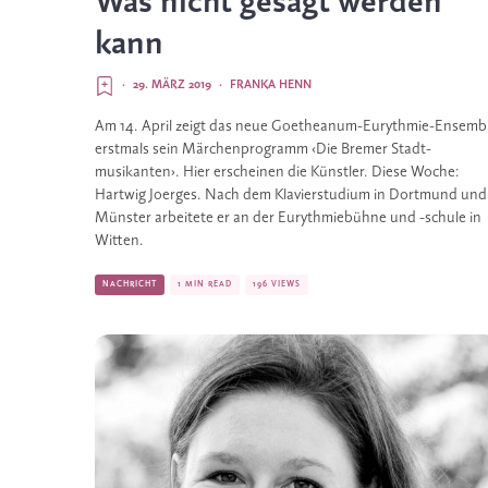
Was nicht gesagt werden
kann
·
29. MÄRZ 2019
·
FRANKA HENN
Am 14. April zeigt das neue Goethe­anum-Eurythmie-Ensembl
erstmals sein Märchenprogramm ‹Die Bremer Stadt­­
musikanten›. Hier erscheinen die Künstler. Diese Woche: 
Hartwig Joerges. Nach dem Klavierstudium in Dortmund und 
Münster arbeitete er an der Eurythmiebühne und -schule in 
Witten.
NACHRICHT
1 MIN READ
196 VIEWS