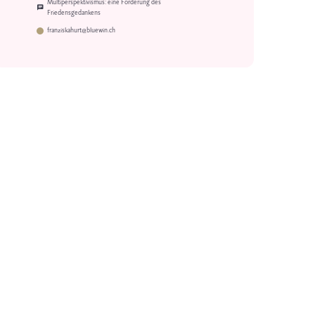
Multiperspektivismus: eine Forderung des
Friedensgedankens
franziskahurt@bluewin.ch