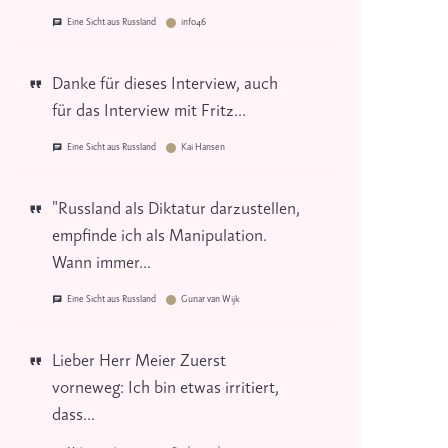
Eine Sicht aus Russland
info46
Danke für dieses Interview, auch
für das Interview mit Fritz...
Eine Sicht aus Russland
Kai Hansen
"Russland als Diktatur darzustellen,
empfinde ich als Manipulation.
Wann immer...
Eine Sicht aus Russland
Gunar van Wijk
Lieber Herr Meier Zuerst
vorneweg: Ich bin etwas irritiert,
dass...