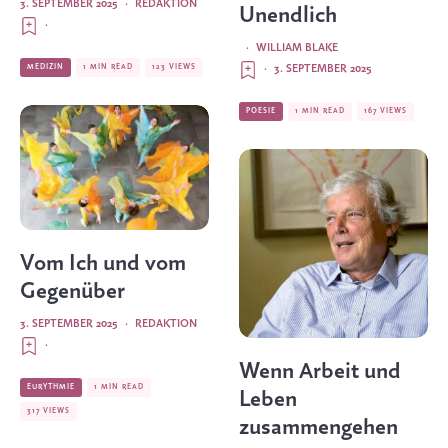
3. SEPTEMBER 2025
·
REDAKTION
Unendlich
·
·
WILLIAM BLAKE
MEDIZIN
1 MIN READ
123 VIEWS
·
3. SEPTEMBER 2025
POESIE
1 MIN READ
167 VIEWS
Vom Ich und vom
Gegenüber
3. SEPTEMBER 2025
·
REDAKTION
·
Wenn Arbeit und
EURYTHMIE
1 MIN READ
Leben
317 VIEWS
zusammengehen