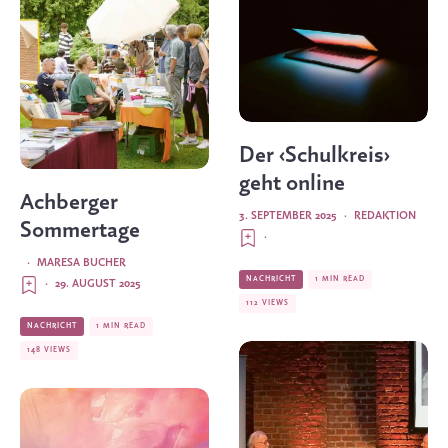
Der ‹Schulkreis›
geht online
Achberger
3. SEPTEMBER 2025
·
REDAKTION
Sommertage
·
·
MARESA BUCHER
NACHRICHT
1 MIN READ
·
29. AUGUST 2025
112 VIEWS
NACHRICHT
1 MIN READ
148 VIEWS