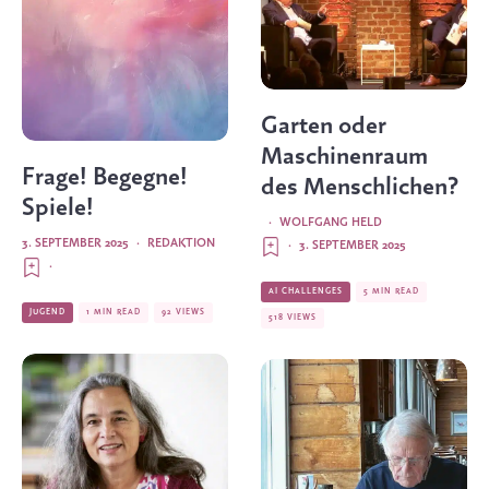
Garten oder
Maschinen­raum
Frage! Begegne!
des Menschlichen?
Spiele!
·
WOLFGANG HELD
3. SEPTEMBER 2025
·
REDAKTION
·
3. SEPTEMBER 2025
·
AI CHALLENGES
5 MIN READ
JUGEND
1 MIN READ
92 VIEWS
518 VIEWS