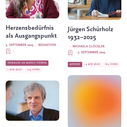
Herzensbedürfnis
Jürgen Schürholz
als Ausgangspunkt
1932–2025
3. SEPTEMBER 2025
·
REDAKTION
·
MICHAELA GLÖCKLER
·
·
3. SEPTEMBER 2025
HOMMAGE AN RUDOLF STEINER
MEDIZIN
4 MIN READ
815 VIEWS
1 MIN READ
204 VIEWS