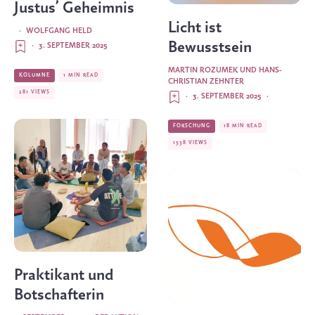
Justus’ Geheimnis
Licht ist
·
WOLFGANG HELD
Bewusstsein
·
3. SEPTEMBER 2025
MARTIN ROZUMEK
UND
HANS-
KOLUMNE
1 MIN READ
CHRISTIAN ZEHNTER
281 VIEWS
·
3. SEPTEMBER 2025
·
FORSCHUNG
18 MIN READ
1338 VIEWS
Praktikant und
Botschafterin