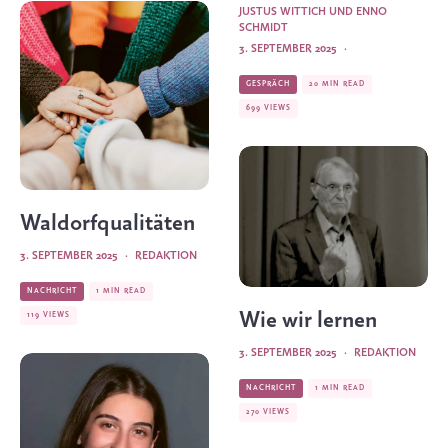
JUSTUS WITTICH
UND
ENNO
SCHMIDT
3. SEPTEMBER 2025
·
GESPRÄCH
20 MIN READ
699 VIEWS
Waldorfqualitäten
3. SEPTEMBER 2025
·
REDAKTION
NACHRICHT
1 MIN READ
Wie wir lernen
119 VIEWS
3. SEPTEMBER 2025
·
REDAKTION
NACHRICHT
1 MIN READ
270 VIEWS