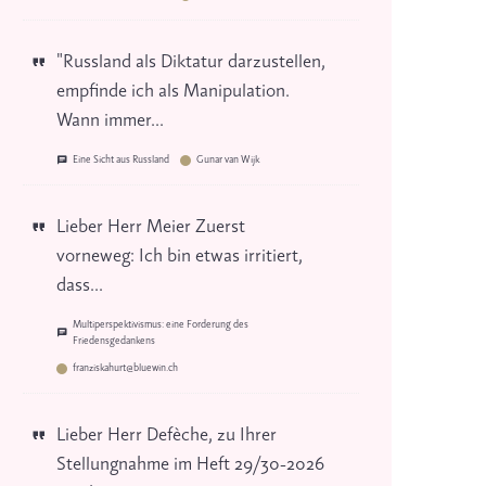
"Russland als Diktatur darzustellen,
empfinde ich als Manipulation.
Wann immer...
Eine Sicht aus Russland
Gunar van Wijk
Lieber Herr Meier Zuerst
vorneweg: Ich bin etwas irritiert,
dass...
Multiperspektivismus: eine Forderung des
Friedensgedankens
franziskahurt@bluewin.ch
Lieber Herr Defèche, zu Ihrer
Stellungnahme im Heft 29/30-2026