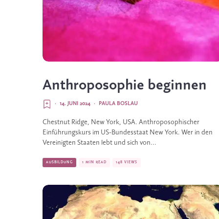
Anthroposophie beginnen
·
14. JUNI 2024
·
PAULA BOSLAU
Chestnut Ridge, New York, USA. Anthroposophischer
Einführungskurs im US-Bundesstaat New York. Wer in den
Vereinigten Staaten lebt und sich von...
AUSBILDUNG
1 MIN READ
148 VIEWS