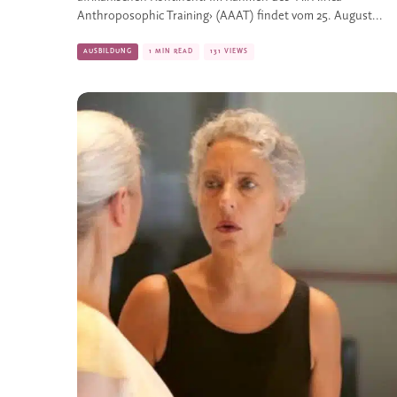
Anthroposophic Training› (AAAT) findet vom 25. August...
AUSBILDUNG
1 MIN READ
131 VIEWS