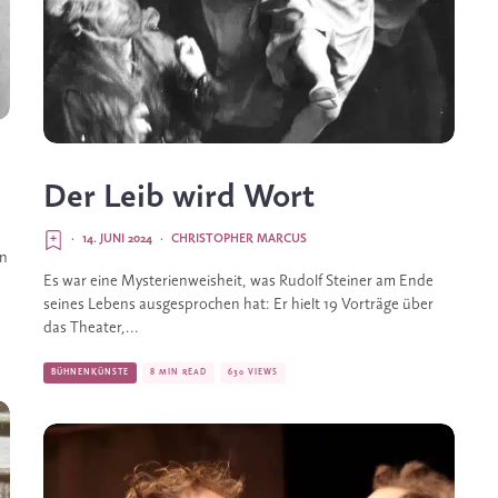
Der Leib wird Wort
·
14. JUNI 2024
·
CHRISTOPHER MARCUS
en
Es war eine Mysterienweisheit, was Rudolf Steiner am Ende
seines Lebens ausgesprochen hat: Er hielt 19 Vorträge über
das Theater,...
BÜHNENKÜNSTE
8 MIN READ
630 VIEWS