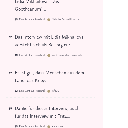
Lidia Mikhailova. "Das
Goetheanum"...
Eine Sicht aus Russland
Nicholas Dodwell-Humpert
Das Interview mit Lidia Mikhailova
versteht sich als Beitrag zur...
Eine Sicht aus Russland
jcooiman@culturescapes.ch
Es ist gut, dass Menschen aus dem
Land, das Krieg...
Eine Sicht aus Russland
info46
Danke für dieses Interview, auch
für das Interview mit Fritz...
Eine Sicht aus Russland
Kai Hansen