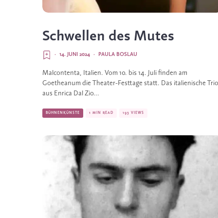
Schwellen des Mutes
·
14. JUNI 2024
·
PAULA BOSLAU
Malcontenta, Italien. Vom 10. bis 14. Juli finden am
Goetheanum die Theater-Festtage statt. Das italienische Tri
aus Enrica Dal Zio...
BÜHNENKÜNSTE
1 MIN READ
193 VIEWS