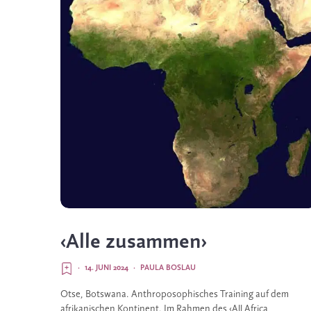
‹Alle zusammen›
·
14. JUNI 2024
·
PAULA BOSLAU
Otse, Botswana. Anthroposophisches Training auf dem
afrikanischen Kontinent. Im Rahmen des ‹All Africa