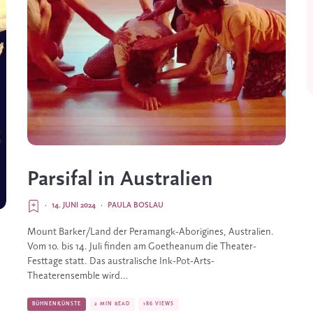
Parsifal in Australien
·
14. JUNI 2024
·
PAULA BOSLAU
Mount Barker/Land der Peramangk-Aborigines, Australien.
Vom 10. bis 14. Juli finden am Goetheanum die Theater-
Festtage statt. Das australische Ink-Pot-Arts-
Theaterensemble wird...
BÜHNENKÜNSTE
2 MIN READ
186 VIEWS