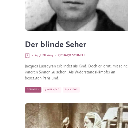
Der blinde Seher
·
14. JUNI 2024
·
RICHARD SCHNELL
Jacques Lusseyran erblindet als Kind. Doch er lernt, mit sein
inneren Sinnen zu sehen. Als Widerstandskämpfer im
besetzten Paris und...
GESPRÄCH
5 MIN READ
642 VIEWS