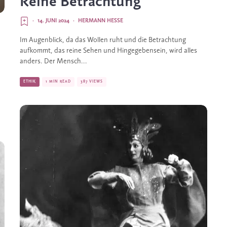
Reine Betrachtung
·
14. JUNI 2024
·
HERMANN HESSE
Im Augenblick, da das Wollen ruht und die Betrachtung
aufkommt, das reine Sehen und Hingegebensein, wird alles
anders. Der Mensch...
ETHIK
1 MIN READ
387 VIEWS
o