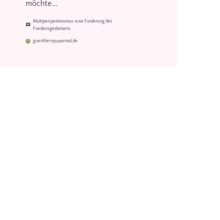
möchte...
Multiperspektivismus: eine Forderung des
Friedensgedankens
guenther1302@email.de