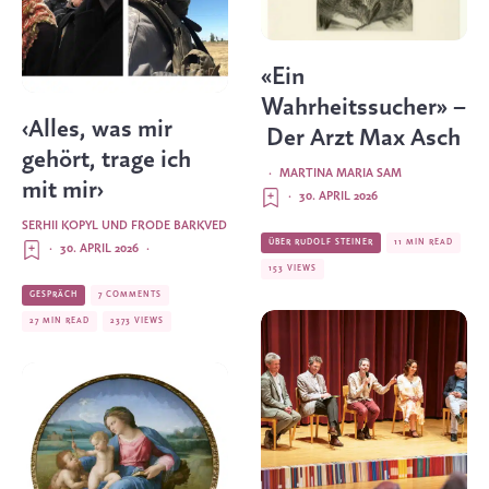
«Ein
Wahrheitssucher» –
‹Alles, was mir
Der Arzt Max Asch
gehört, trage ich
·
MARTINA MARIA SAM
mit mir›
·
30. APRIL 2026
SERHII KOPYL
UND
FRODE BARKVED
ÜBER RUDOLF STEINER
11 MIN READ
·
30. APRIL 2026
·
153 VIEWS
GESPRÄCH
7 COMMENTS
27 MIN READ
2373 VIEWS