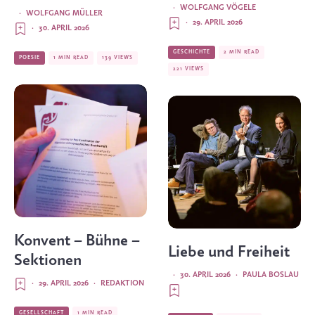
·
WOLFGANG VÖGELE
·
WOLFGANG MÜLLER
·
29. APRIL 2026
·
30. APRIL 2026
GESCHICHTE
2 MIN READ
POESIE
1 MIN READ
139 VIEWS
221 VIEWS
Konvent – Bühne –
Liebe und Freiheit
Sektionen
·
30. APRIL 2026
·
PAULA BOSLAU
·
29. APRIL 2026
·
REDAKTION
GESELLSCHAFT
1 MIN READ