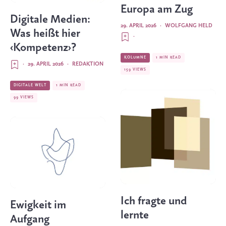
Europa am Zug
Digitale Medien:
29. APRIL 2026
·
WOLFGANG HELD
Was heißt hier
·
‹Kompetenz›?
KOLUMNE
1 MIN READ
·
29. APRIL 2026
·
REDAKTION
159 VIEWS
DIGITALE WELT
1 MIN READ
99 VIEWS
Ich fragte und
Ewigkeit im
lernte
Aufgang