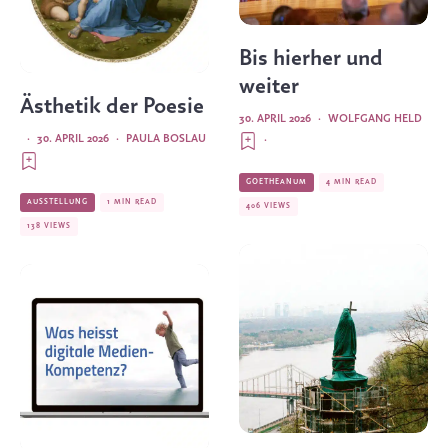
Bis hierher und
weiter
Ästhetik der Poesie
30. APRIL 2026
·
WOLFGANG HELD
·
30. APRIL 2026
·
PAULA BOSLAU
·
GOETHEANUM
4 MIN READ
AUSSTELLUNG
1 MIN READ
406 VIEWS
138 VIEWS