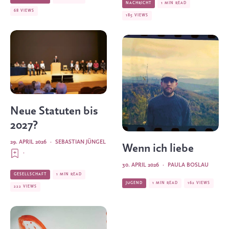
NACHRICHT
1 MIN READ
68 VIEWS
185 VIEWS
Neue Statuten bis
2027?
29. APRIL 2026
·
SEBASTIAN JÜNGEL
Wenn ich liebe
·
30. APRIL 2026
·
PAULA BOSLAU
GESELLSCHAFT
1 MIN READ
JUGEND
1 MIN READ
162 VIEWS
222 VIEWS