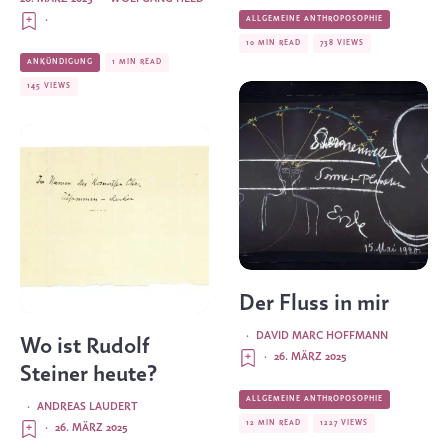
·
ALLGEMEINE ANTHROPOSOPHIE
10 MIN READ
738 VIEWS
ANKÜNDIGUNG
1 MIN READ
145 VIEWS
Der Fluss in mir
·
DAVID MARC HOFFMANN
Wo ist Rudolf
·
26. MÄRZ 2025
Steiner heute?
ALLGEMEINE ANTHROPOSOPHIE
·
ANDREAS LAUDERT
12 MIN READ
1227 VIEWS
·
26. MÄRZ 2025