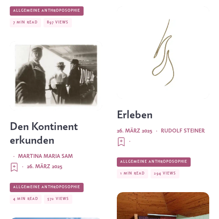
ALLGEMEINE ANTHROPOSOPHIE
7 MIN READ
897 VIEWS
Erleben
Den Kontinent
26. MÄRZ 2025
·
RUDOLF STEINER
erkunden
·
·
MARTINA MARIA SAM
ALLGEMEINE ANTHROPOSOPHIE
·
26. MÄRZ 2025
1 MIN READ
294 VIEWS
ALLGEMEINE ANTHROPOSOPHIE
4 MIN READ
572 VIEWS