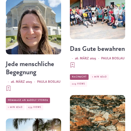
Das Gute bewahren
·
26. MÄRZ 2025
·
PAULA BOSLAU
Jede menschliche
Begegnung
NACHRICHT
1 MIN READ
·
26. MÄRZ 2025
·
PAULA BOSLAU
229 VIEWS
HOMMAGE AN RUDOLF STEINER
1 MIN READ
259 VIEWS