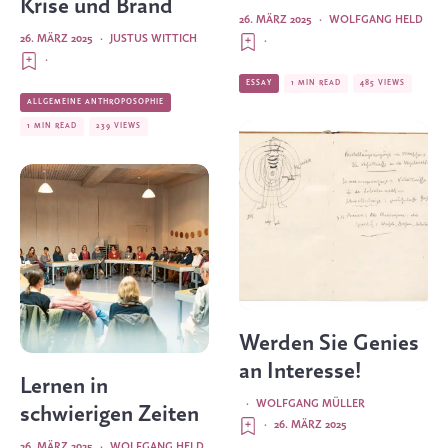
Krise und Brand
26. MÄRZ 2025
·
WOLFGANG HELD
26. MÄRZ 2025
·
JUSTUS WITTICH
·
·
ESSAY
1 MIN READ
485 VIEWS
ALLGEMEINE ANTHROPOSOPHIE
1 MIN READ
239 VIEWS
Werden Sie Genies
an Interesse!
Lernen in
·
WOLFGANG MÜLLER
schwierigen Zeiten
·
26. MÄRZ 2025
26. MÄRZ 2025
·
WOLFGANG HELD