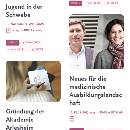
POESIE
1 MIN READ
196 VIEWS
Jugend in der
Schwebe
·
NATHANIEL WILLIAMS
·
15. FEBRUAR 2024
JUGEND
4 COMMENTS
12 MIN READ
1199 VIEWS
Neues für die
medizinische
Ausbildungslandsc
haft
Gründung der
16. FEBRUAR 2024
·
PAULA BOSLAU
Akademie
·
Arlesheim