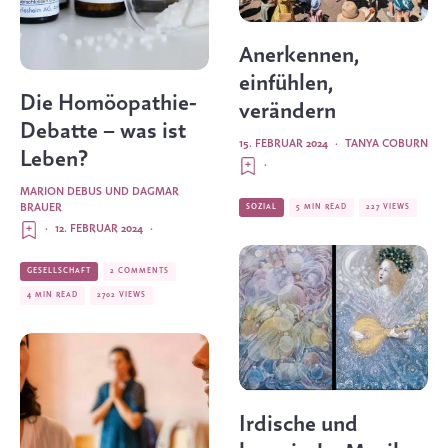
Anerkennen,
einfühlen,
Die Homöopathie-
verändern
Debatte – was ist
15. FEBRUAR 2024
·
TANYA COBURN
Leben?
·
MARION DEBUS
UND
DAGMAR
BRAUER
SOZIAL
5 MIN READ
227 VIEWS
·
12. FEBRUAR 2024
·
GESELLSCHAFT
2 COMMENTS
4 MIN READ
2702 VIEWS
Irdische und