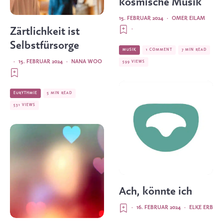
kosmische Musik
15. FEBRUAR 2024
·
OMER EILAM
·
Zärtlichkeit ist
Selbstfürsorge
MUSIK
1 COMMENT
7 MIN READ
·
15. FEBRUAR 2024
·
NANA WOO
599 VIEWS
EURYTHMIE
5 MIN READ
531 VIEWS
Ach, könnte ich
·
16. FEBRUAR 2024
·
ELKE ERB