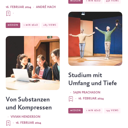
MEDIZIN
1 MIN READ
496 VIEWS
16. FEBRUAR 2024
·
ANDRÉ HACH
·
MEDIZIN
1 MIN READ
283 VIEWS
Studium mit
Umfang und Tiefe
·
SAJIN PRACHASON
Von Substanzen
·
16. FEBRUAR 2024
und Kompressen
MEDIZIN
1 MIN READ
199 VIEWS
·
VIVIAN HENDERSON
·
16. FEBRUAR 2024