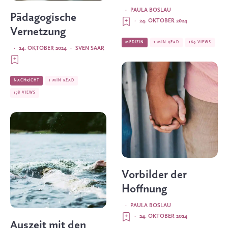
·
PAULA BOSLAU
Pädagogische
·
24. OKTOBER 2024
Vernetzung
MEDIZIN
1 MIN READ
169 VIEWS
·
24. OKTOBER 2024
·
SVEN SAAR
NACHRICHT
1 MIN READ
178 VIEWS
Vorbilder der
Hoffnung
·
PAULA BOSLAU
·
24. OKTOBER 2024
Auszeit mit den