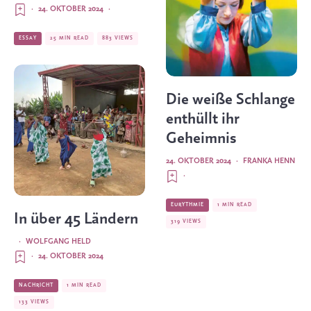
·
24. OKTOBER 2024
·
ESSAY
25 MIN READ
883 VIEWS
Die weiße Schlange
enthüllt ihr
Geheimnis
24. OKTOBER 2024
·
FRANKA HENN
·
EURYTHMIE
1 MIN READ
In über 45 Ländern
319 VIEWS
·
WOLFGANG HELD
·
24. OKTOBER 2024
NACHRICHT
1 MIN READ
133 VIEWS