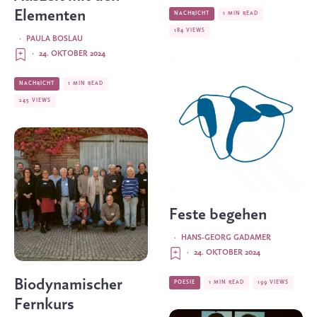
Elementen
NACHRICHT
1 MIN READ
184 VIEWS
·
PAULA BOSLAU
·
24. OKTOBER 2024
NACHRICHT
1 MIN READ
245 VIEWS
Feste begehen
·
HANS-GEORG GADAMER
·
24. OKTOBER 2024
Biodynamischer
POESIE
1 MIN READ
199 VIEWS
Fernkurs