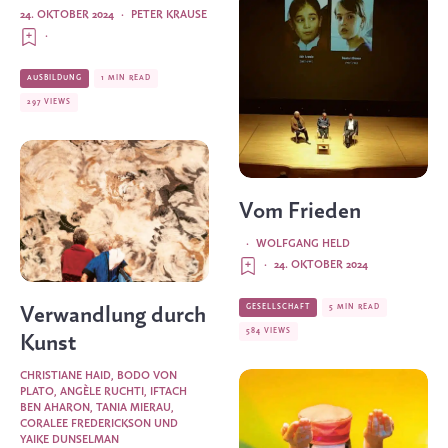
24. OKTOBER 2024
·
PETER KRAUSE
·
AUSBILDUNG
1 MIN READ
297 VIEWS
Vom Frieden
·
WOLFGANG HELD
·
24. OKTOBER 2024
GESELLSCHAFT
5 MIN READ
Verwandlung durch
584 VIEWS
Kunst
CHRISTIANE HAID
,
BODO VON
PLATO
,
ANGÈLE RUCHTI
,
IFTACH
BEN AHARON
,
TANIA MIERAU
,
CORALEE FREDERICKSON
UND
YAIKE DUNSELMAN