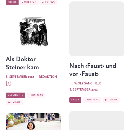
POESIE
1 MIN READ
128 VIEWS
Als Doktor
Nach ‹Faust› und
Steiner kam
vor ‹Faust›
8. SEPTEMBER 2022
·
REDAKTION
·
·
WOLFGANG HELD
8. SEPTEMBER 2022
GESCHICHTE
1 MIN READ
FAUST
1 MIN READ
441 VIEWS
241 VIEWS