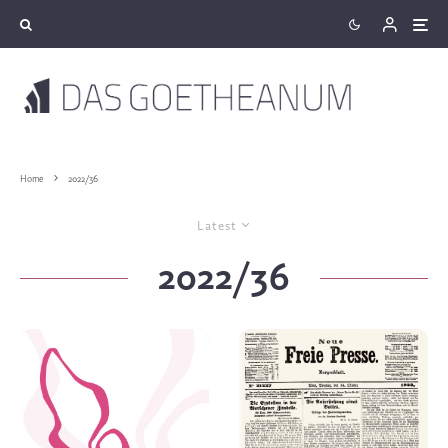
Home
2022/36
Latest
2022/36