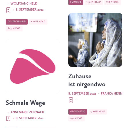
SCHWEIZ
1 MIN READ
168 VIEWS
·
WOLFGANG HELD
·
8. SEPTEMBER 2022
DEUTSCHLAND
1 MIN READ
803 VIEWS
Zuhause
ist nirgendwo
8. SEPTEMBER 2022
·
FRANKA HENN
·
Schmale Wege
·
ANNEMARIE ZORNACK
GEOPOLITIK
5 MIN READ
·
8. SEPTEMBER 2022
191 VIEWS