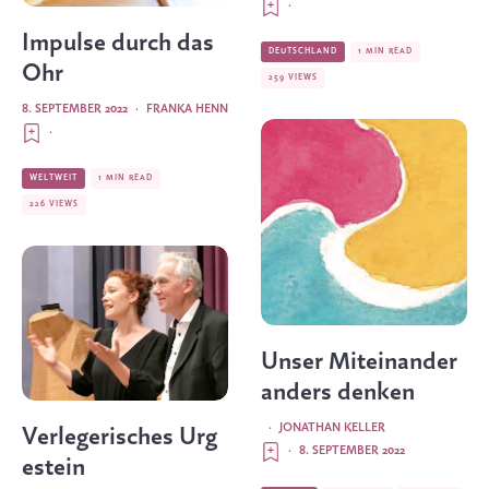
·
Impulse durch das
DEUTSCHLAND
1 MIN READ
Ohr
259 VIEWS
8. SEPTEMBER 2022
·
FRANKA HENN
·
WELTWEIT
1 MIN READ
226 VIEWS
Unser Miteinander
anders denken
·
JONATHAN KELLER
Verlegerisches Urg
·
8. SEPTEMBER 2022
estein