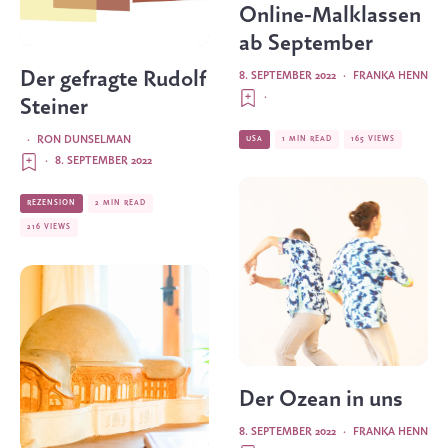
Online-Malklassen
ab September
Der gefragte Rudolf
8. SEPTEMBER 2022
·
FRANKA HENN
·
Steiner
·
RON DUNSELMAN
USA
1 MIN READ
165 VIEWS
·
8. SEPTEMBER 2022
REZENSION
2 MIN READ
216 VIEWS
Der Ozean in uns
8. SEPTEMBER 2022
·
FRANKA HENN