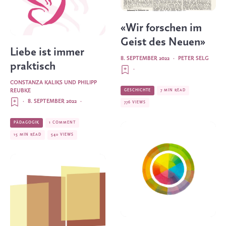
«Wir forschen im
Geist des Neuen»
Liebe ist immer
8. SEPTEMBER 2022
·
PETER SELG
praktisch
·
CONSTANZA KALIKS
UND
PHILIPP
REUBKE
GESCHICHTE
7 MIN READ
·
8. SEPTEMBER 2022
·
776 VIEWS
PÄDAGOGIK
1 COMMENT
15 MIN READ
540 VIEWS