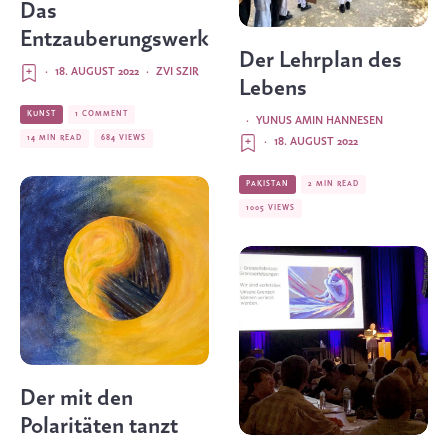
Das
Entzauberungswerk
Der Lehrplan des
·
18. AUGUST 2022
·
ZVI SZIR
Lebens
KUNST
1 COMMENT
·
YUNUS AMIN HANNESEN
14 MIN READ
684 VIEWS
·
18. AUGUST 2022
PAKISTAN
2 MIN READ
1005 VIEWS
Der mit den
Polaritäten tanzt