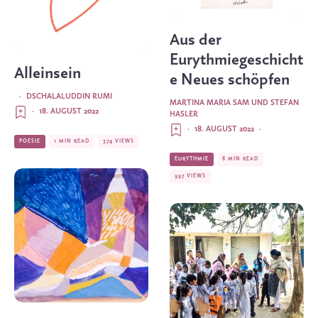
Aus der
Eurythmiegeschicht
Alleinsein
e Neues schöpfen
·
DSCHALALUDDIN RUMI
MARTINA MARIA SAM
UND
STEFAN
·
18. AUGUST 2022
HASLER
·
18. AUGUST 2022
·
POESIE
1 MIN READ
374 VIEWS
EURYTHMIE
8 MIN READ
997 VIEWS