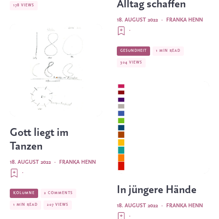
Alltag schaffen
178 VIEWS
18. AUGUST 2022
·
FRANKA HENN
·
GESUNDHEIT
1 MIN READ
304 VIEWS
Gott liegt im
Tanzen
18. AUGUST 2022
·
FRANKA HENN
·
In jüngere Hände
KOLUMNE
2 COMMENTS
1 MIN READ
207 VIEWS
18. AUGUST 2022
·
FRANKA HENN
·