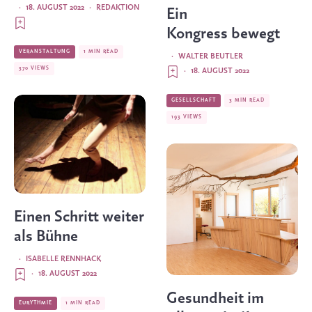
·
18. AUGUST 2022
·
REDAKTION
Ein
Kongress bewegt
VERANSTALTUNG
1 MIN READ
·
WALTER BEUTLER
370 VIEWS
·
18. AUGUST 2022
GESELLSCHAFT
3 MIN READ
193 VIEWS
Einen Schritt weiter
als Bühne
·
ISABELLE RENNHACK
·
18. AUGUST 2022
Gesundheit im
EURYTHMIE
1 MIN READ