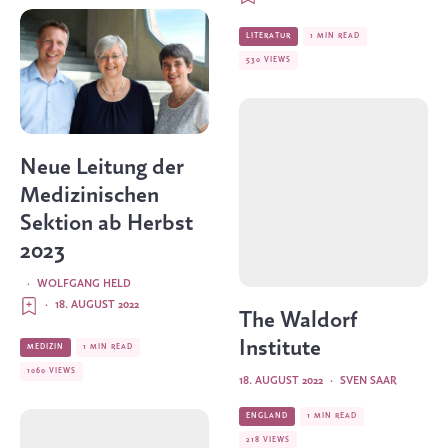
LITERATUR
1 MIN READ
530 VIEWS
Neue Leitung der
Medizinischen
Sektion ab Herbst
2023
·
WOLFGANG HELD
·
18. AUGUST 2022
The Waldorf
Institute
MEDIZIN
1 MIN READ
1060 VIEWS
18. AUGUST 2022
·
SVEN SAAR
ENGLAND
1 MIN READ
218 VIEWS