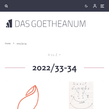
Home
2022/33-34
A to Z
2022/33-34