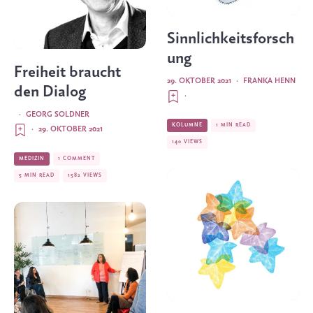
Sinnlichkeitsforsch
ung
Freiheit braucht
29. OKTOBER 2021
·
FRANKA HENN
den Dialog
·
·
GEORG SOLDNER
KOLUMNE
1 MIN READ
·
29. OKTOBER 2021
140 VIEWS
MEDIZIN
1 COMMENT
5 MIN READ
1582 VIEWS