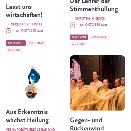
Der Lehrer der
Lasst uns
Stimmenthüllung
wirtschaften!
·
CHRISTIAN GIERSCH
·
GERHARD SCHUSTER
·
29. OKTOBER 2021
·
29. OKTOBER 2021
REZENSION
2 MIN READ
WIRTSCHAFT
1 MIN READ
143 VIEWS
105 VIEWS
Aus Erkenntnis
wächst Heilung
Gegen- und
Rückenwind
VESNA FORŠTNERIČ LESJAK
UND