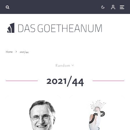
Home
2021/44
Random
2021/44