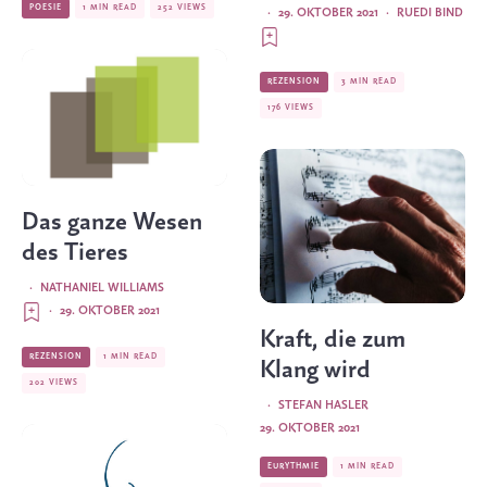
POESIE
1 MIN READ
252 VIEWS
·
29. OKTOBER 2021
·
RUEDI BIND
REZENSION
3 MIN READ
176 VIEWS
Das ganze Wesen
des Tieres
·
NATHANIEL WILLIAMS
·
29. OKTOBER 2021
Kraft, die zum
REZENSION
1 MIN READ
Klang wird
202 VIEWS
·
STEFAN HASLER
29. OKTOBER 2021
EURYTHMIE
1 MIN READ