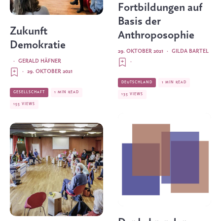
Fortbildungen auf
Basis der
Zukunft
Anthroposophie
Demokratie
29. OKTOBER 2021
·
GILDA BARTEL
·
GERALD HÄFNER
·
·
29. OKTOBER 2021
DEUTSCHLAND
1 MIN READ
GESELLSCHAFT
1 MIN READ
135 VIEWS
155 VIEWS