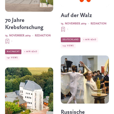
Auf der Walz
70 Jahre
15. NOVEMBER 2019
·
REDAKTION
Krebsforschung
·
15. NOVEMBER 2019
·
REDAKTION
DEUTSCHLAND
1 MIN READ
·
155 VIEWS
NACHRICHT
1 MIN READ
141 VIEWS
Russische