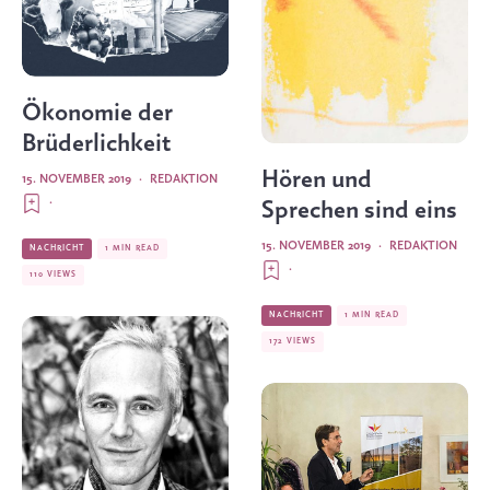
Ökonomie der
Brüderlichkeit
Hören und
15. NOVEMBER 2019
·
REDAKTION
·
Sprechen sind eins
15. NOVEMBER 2019
·
REDAKTION
NACHRICHT
1 MIN READ
·
110 VIEWS
NACHRICHT
1 MIN READ
172 VIEWS