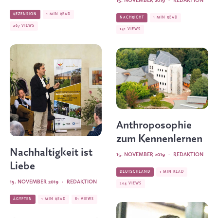
15. NOVEMBER 2019
·
REDAKTION
REZENSION
1 MIN READ
NACHRICHT
1 MIN READ
267 VIEWS
141 VIEWS
Anthroposophie
zum Kennenlernen
Nachhaltigkeit ist
15. NOVEMBER 2019
·
REDAKTION
Liebe
DEUTSCHLAND
1 MIN READ
15. NOVEMBER 2019
·
REDAKTION
204 VIEWS
ÄGYPTEN
1 MIN READ
81 VIEWS