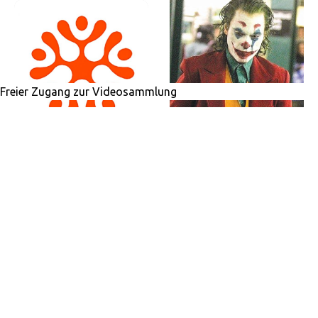
Auf der Walz
Der kranke Clown
15. NOVEMBER 2019
·
REDAKTION
·
SEBASTIAN JÜNGEL
DEUTSCHLAND
1 MIN READ
15. NOVEMBER 2019
155 VIEWS
2019/46
4 MIN READ
205 VIEWS