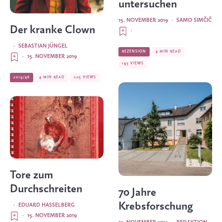
untersuchen
15. NOVEMBER 2019
·
SAMO SIMČIČ
Der kranke Clown
·
·
SEBASTIAN JÜNGEL
REZENSION
4 MIN READ
·
15. NOVEMBER 2019
143 VIEWS
2019/46
4 MIN READ
205 VIEWS
Tore zum
Durchschreiten
70 Jahre
Krebsforschung
·
EDUARD HASSELBERG
·
15. NOVEMBER 2019