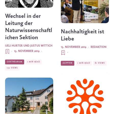
Wechsel in der
Leitung der
Naturwissenschaftl
Nachhaltigkeit ist
ichen Sektion
Liebe
UELI HURTER
UND
JUSTUS WITTICH
15. NOVEMBER 2019
·
REDAKTION
·
15. NOVEMBER 2019
·
·
GOETHEANUM
1 MIN READ
ÄGYPTEN
1 MIN READ
81 VIEWS
172 VIEWS