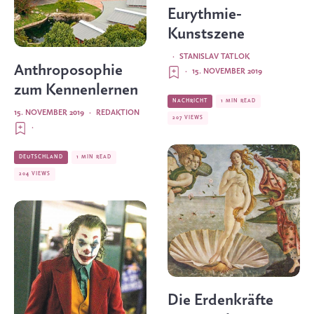
Eurythmie-
Kunstszene
·
STANISLAV TATLOK
Anthroposophie
·
15. NOVEMBER 2019
zum Kennenlernen
NACHRICHT
1 MIN READ
15. NOVEMBER 2019
·
REDAKTION
207 VIEWS
·
DEUTSCHLAND
1 MIN READ
204 VIEWS
Die Erdenkräfte