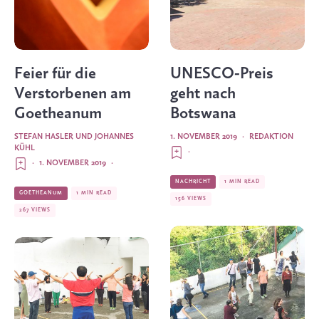
Feier für die
UNESCO-Preis
Verstorbenen am
geht nach
Goetheanum
Botswana
STEFAN HASLER
UND
JOHANNES
1. NOVEMBER 2019
·
REDAKTION
KÜHL
·
·
1. NOVEMBER 2019
·
NACHRICHT
1 MIN READ
GOETHEANUM
1 MIN READ
156 VIEWS
267 VIEWS