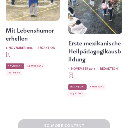
Mit Lebenshumor
erhellen
Erste mexikanische
1. NOVEMBER 2019
·
REDAKTION
Heilpädagogikausb
·
ildung
NACHRICHT
24 MIN READ
1. NOVEMBER 2019
·
REDAKTION
162 VIEWS
·
NACHRICHT
1 MIN READ
159 VIEWS
NO MORE CONTENT