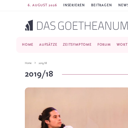
6. AUGUST 2026
INSERIEREN
BEITRAGEN
NEWS
HOME
AUFSÄTZE
ZEITSYMPTOME
FORUM
WORT
Home
2019/18
2019/18