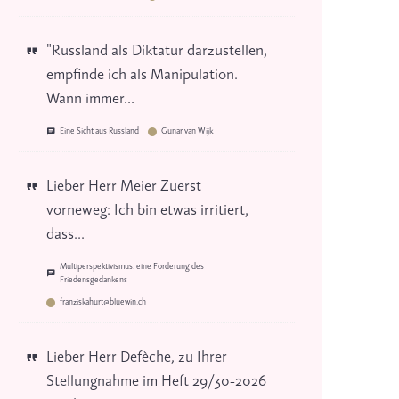
"Russland als Diktatur darzustellen,
empfinde ich als Manipulation.
Wann immer...
Eine Sicht aus Russland
Gunar van Wijk
Lieber Herr Meier Zuerst
vorneweg: Ich bin etwas irritiert,
dass...
Multiperspektivismus: eine Forderung des
Friedensgedankens
franziskahurt@bluewin.ch
Lieber Herr Defèche, zu Ihrer
Stellungnahme im Heft 29/30-2026