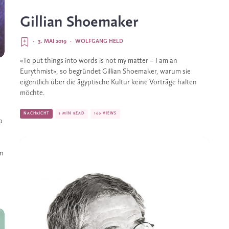
Gillian Shoemaker
·
3. MAI 2019
·
WOLFGANG HELD
«To put things into words is not my matter – I am an 
Eurythmist», so begründet Gillian Shoemaker, warum sie 
eigentlich über die ägyptische Kultur keine Vorträge halten 
möchte.
NACHRICHT
1 MIN READ
100 VIEWS
 
n 