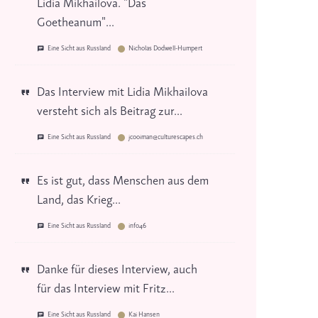
Lidia Mikhailova. "Das
Goetheanum"...
Eine Sicht aus Russland
Nicholas Dodwell-Humpert
Das Interview mit Lidia Mikhailova
versteht sich als Beitrag zur...
Eine Sicht aus Russland
jcooiman@culturescapes.ch
Es ist gut, dass Menschen aus dem
Land, das Krieg...
Eine Sicht aus Russland
info46
Danke für dieses Interview, auch
für das Interview mit Fritz...
Eine Sicht aus Russland
Kai Hansen