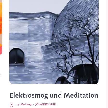
r
Elektrosmog und Meditation
·
3. MAI 2019
·
JOHANNES KÜHL