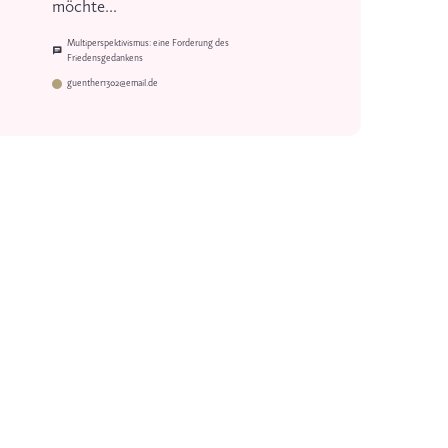
möchte...
Multiperspektivismus: eine Forderung des
Friedensgedankens
guenther1302@email.de