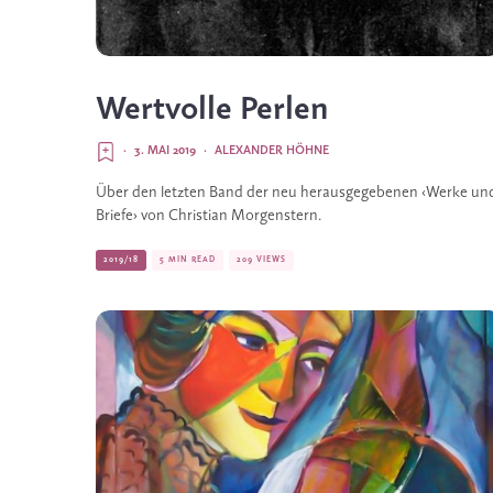
Wertvolle Perlen
·
3. MAI 2019
·
ALEXANDER HÖHNE
Über den letzten Band der neu herausgegebenen ‹Werke und
Briefe› von Christian Morgenstern.
2019/18
5 MIN READ
209 VIEWS