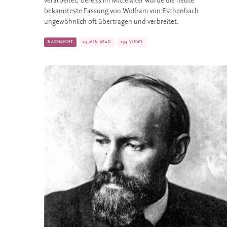
verarbeitet; bereits im Mittelalter wurde die heute 
bekannteste Fassung von Wolfram von Eschenbach 
ungewöhnlich oft übertragen und verbreitet. 
NACHRICHT
29 MIN READ
194 VIEWS