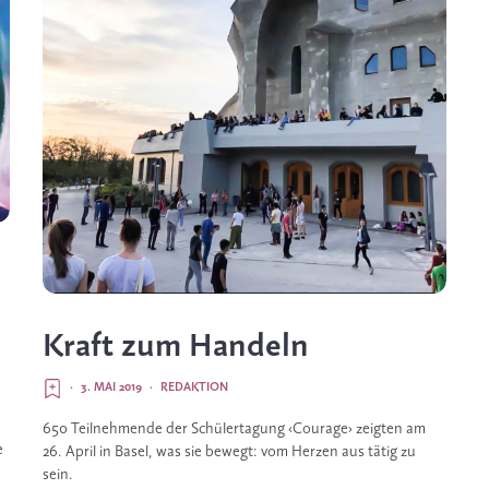
Kraft zum Handeln
·
3. MAI 2019
·
REDAKTION
650 Teilnehmende der Schülertagung ‹Courage› zeigten am 
 
26. April in Basel, was sie bewegt: vom Herzen aus tätig zu 
sein.