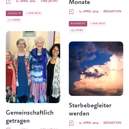
Monate
·
12. APRIL 2019
·
TINA JATHO
·
12. APRIL 2019
·
REDAKTION
2019/15-16
2 MIN READ
112 VIEWS
NACHRICHT
1 MIN READ
167 VIEWS
Sterbebegleiter
Gemeinschaftlich
werden
getragen
·
12. APRIL 2019
·
REDAKTION