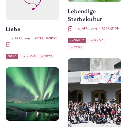
Lebendige
Sterbekultur
Liebe
·
12. APRIL 2019
·
REDAKTION
·
12. APRIL 2019
·
PETER HANDKE
NACHRICHT
1 MIN READ
110 VIEWS
POESIE
1 MIN READ
76 VIEWS