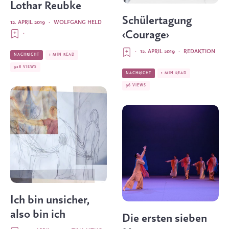
Lothar Reubke
Schülertagung
12. APRIL 2019
·
WOLFGANG HELD
‹Courage›
·
·
12. APRIL 2019
·
REDAKTION
NACHRICHT
1 MIN READ
928 VIEWS
NACHRICHT
1 MIN READ
96 VIEWS
Ich bin unsicher,
also bin ich
Die ersten sieben