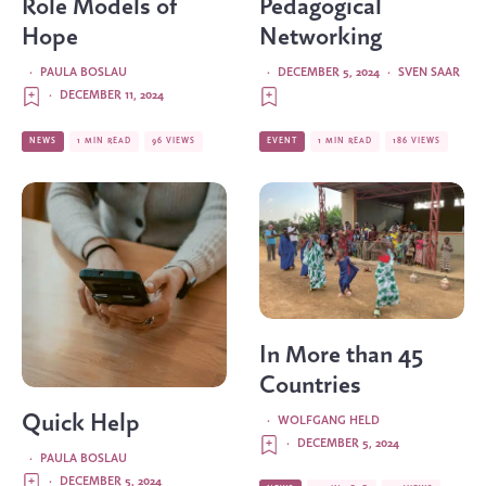
Role Models of
Pedagogical
Hope
Networking
·
PAULA BOSLAU
·
DECEMBER 5, 2024
·
SVEN SAAR
·
DECEMBER 11, 2024
NEWS
1 MIN READ
96 VIEWS
EVENT
1 MIN READ
186 VIEWS
In More than 45
Countries
Quick Help
·
WOLFGANG HELD
·
DECEMBER 5, 2024
·
PAULA BOSLAU
·
DECEMBER 5, 2024