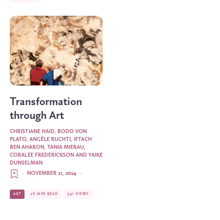
Transformation
through Art
CHRISTIANE HAID
,
BODO VON
PLATO
,
ANGÈLE RUCHTI
,
IFTACH
BEN AHARON
,
TANIA MIERAU
,
CORALEE FREDERICKSON
AND
YAIKE
DUNSELMAN
·
NOVEMBER 21, 2024
·
ART
26 MIN READ
391 VIEWS