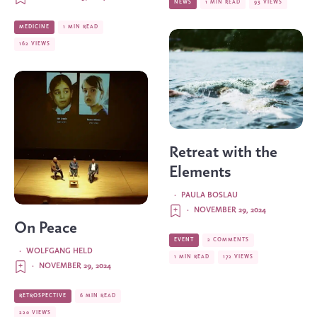
NEWS
1 MIN READ
93 VIEWS
MEDICINE
1 MIN READ
162 VIEWS
Retreat with the
Elements
·
PAULA BOSLAU
·
NOVEMBER 29, 2024
On Peace
EVENT
2 COMMENTS
·
WOLFGANG HELD
1 MIN READ
172 VIEWS
·
NOVEMBER 29, 2024
RETROSPECTIVE
6 MIN READ
220 VIEWS