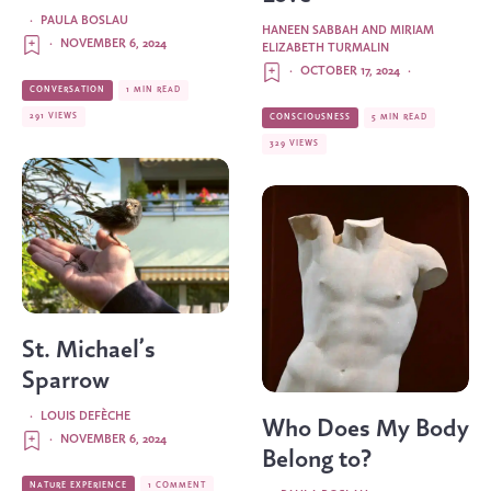
·
PAULA BOSLAU
HANEEN SABBAH
AND
MIRIAM
·
NOVEMBER 6, 2024
ELIZABETH TURMALIN
·
OCTOBER 17, 2024
·
CONVERSATION
1 MIN READ
291 VIEWS
CONSCIOUSNESS
5 MIN READ
329 VIEWS
St. Michael’s
Sparrow
·
LOUIS DEFÈCHE
Who Does My Body
·
NOVEMBER 6, 2024
Belong to?
NATURE EXPERIENCE
1 COMMENT