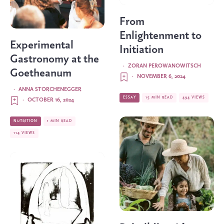
From
Enlightenment to
Experimental
Initiation
Gastronomy at the
·
ZORAN PEROWANOWITSCH
Goetheanum
·
NOVEMBER 6, 2024
·
ANNA STORCHENEGGER
ESSAY
15 MIN READ
494 VIEWS
·
OCTOBER 16, 2024
NUTRITION
1 MIN READ
114 VIEWS