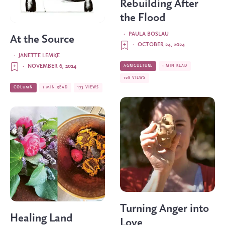
Rebuilding After
the Flood
·
PAULA BOSLAU
At the Source
·
OCTOBER 24, 2024
·
JANETTE LEMKE
·
NOVEMBER 6, 2024
AGRICULTURE
1 MIN READ
108 VIEWS
COLUMN
1 MIN READ
173 VIEWS
Turning Anger into
Healing Land
Love